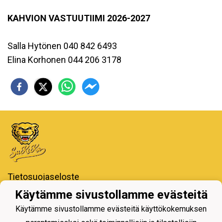
KAHVION VASTUUTIIMI 2026-2027
Salla Hytönen 040 842 6493
Elina Korhonen 044 206 3178
Tietosuojaseloste
Käytämme sivustollamme evästeitä
Iiro Areena - Koulukatu,
77600 Suonenjoki
Käytämme sivustollamme evästeitä käyttökokemuksen